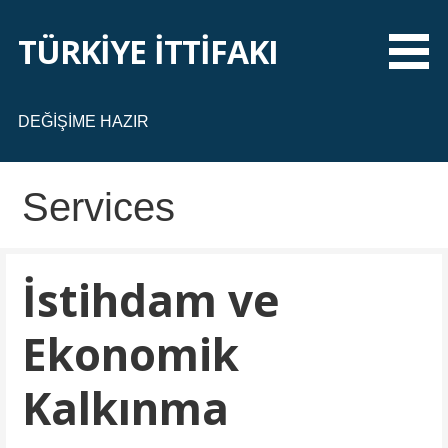
İ
ç
TÜRKİYE İTTİFAKI
e
r
i
DEĞİŞİME HAZIR
ğ
e
Services
a
t
l
a
İstihdam ve
Ekonomik
Kalkınma