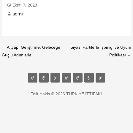
Ekim 7, 2023
admin
← Altyapı Geliştirme: Geleceğe
Siyasi Partilerle İşbirliği ve Uyum
Y
Güçlü Adımlarla
Politikası →
a
z
Telif Hakkı © 2026 TÜRKİYE İTTİFAKI
ı
g